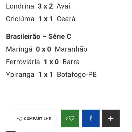
Londrina
3 x 2
Avaí
Criciúma
1 x 1
Ceará
Brasileirão – Série C
Maringá
0 x 0
Maranhão
Ferroviária
1 x 0
Barra
Ypiranga
1 x 1
Botafogo-PB
0
COMPARTILHE