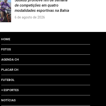
Sudesb promove fim de semana
de competições em quatro
modalidades esportivas na Bahia
6 de agosto de 2026
HOME
FOTOS
AGENDA CH
PLACAR CH
FUTEBOL
+ ESPORTES
NOTÍCIAS