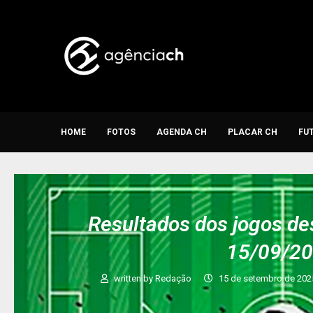
HOME
FOTOS
AGENDA CH
PLACAR CH
FU
Resultados dos jogos de
15/09/2
written by
Redação
15 de setembro de 202