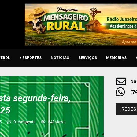
TEBOL
+ ESPORTES
NOTÍCIAS
SERVIÇOS
MEMÓRIAS
co
(7
sta segunda-feira,
025
REDES
5
0 comments
548
views