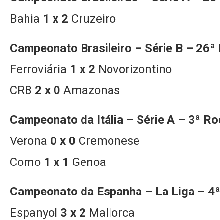
Bahia
1 x 2
Cruzeiro
Campeonato Brasileiro – Série B – 26ª
Ferroviária
1 x 2
Novorizontino
CRB
2 x 0
Amazonas
Campeonato da Itália – Série A – 3ª R
Verona
0 x 0
Cremonese
Como
1 x 1
Genoa
Campeonato da Espanha – La Liga – 4
Espanyol
3 x 2
Mallorca