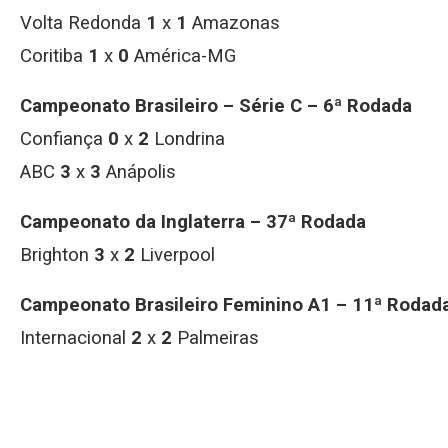
Volta Redonda
1
x
1
Amazonas
Coritiba
1
x
0
América-MG
Campeonato Brasileiro – Série C – 6ª Rodada
Confiança
0
x
2
Londrina
ABC
3
x
3
Anápolis
Campeonato da Inglaterra – 37ª Rodada
Brighton
3
x
2
Liverpool
Campeonato Brasileiro Feminino A1 – 11ª Rodad
Internacional
2
x
2
Palmeiras