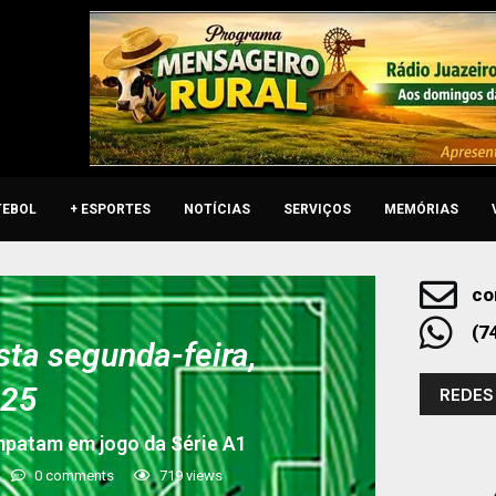
TEBOL
+ ESPORTES
NOTÍCIAS
SERVIÇOS
MEMÓRIAS
co
(7
sta segunda-feira,
025
REDES
empatam em jogo da Série A1
0 comments
719
views