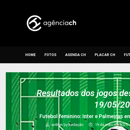
HOME
FOTOS
AGENDA CH
PLACAR CH
FU
Resultados dos jogos de
19/05/2
Futebol feminino: Inter e Palmeiras 
written by
Redação
19 de maio de 2025