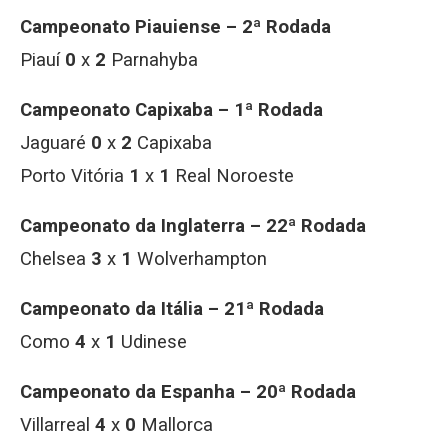
Campeonato Piauiense – 2ª Rodada
Piauí
0
x
2
Parnahyba
Campeonato Capixaba – 1ª Rodada
Jaguaré
0
x
2
Capixaba
Porto Vitória
1
x
1
Real Noroeste
Campeonato da Inglaterra – 22ª Rodada
Chelsea
3
x
1
Wolverhampton
Campeonato da Itália – 21ª Rodada
Como
4
x
1
Udinese
Campeonato da Espanha – 20ª Rodada
Villarreal
4
x
0
Mallorca