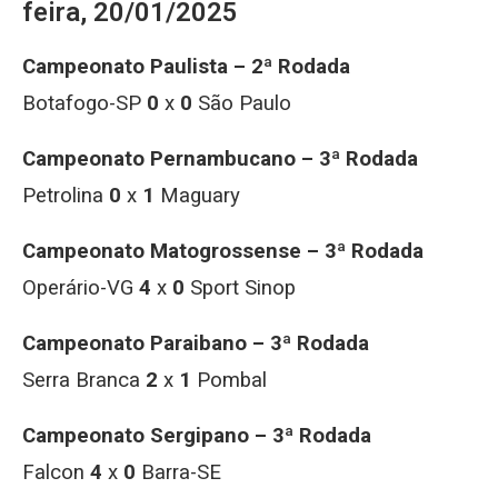
feira, 20/01/2025
Campeonato Paulista – 2ª Rodada
Botafogo-SP
0
x
0
São Paulo
Campeonato Pernambucano – 3ª Rodada
Petrolina
0
x
1
Maguary
Campeonato Matogrossense – 3ª Rodada
Operário-VG
4
x
0
Sport Sinop
Campeonato Paraibano – 3ª Rodada
Serra Branca
2
x
1
Pombal
Campeonato Sergipano – 3ª Rodada
Falcon
4
x
0
Barra-SE