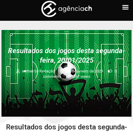
FUTEBOL
Resultados dos jogos desta segunda-
feira, 20/01/2025
written by
Redação
20 de janeiro de 2025
0
comments
367
views
Resultados dos jogos desta segunda-