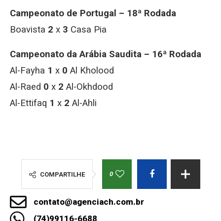
Campeonato de Portugal – 18ª Rodada
Boavista
2
x
3
Casa Pia
Campeonato da Arábia Saudita – 16ª Rodada
Al-Fayha
1
x
0
Al Kholood
Al-Raed
0
x
2
Al-Okhdood
Al-Ettifaq
1
x
2
Al-Ahli
0
COMPARTILHE
contato@agenciach.com.br
(74)99116-6688