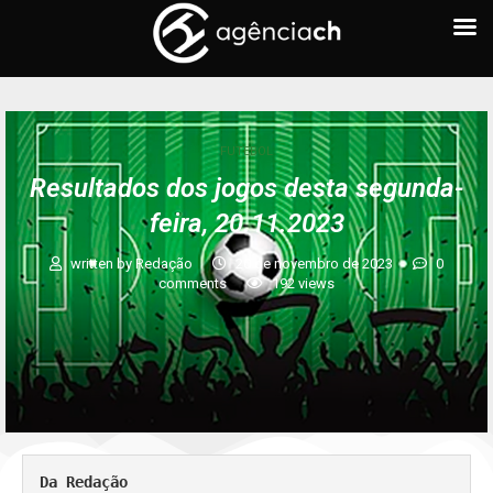
FUTEBOL
Resultados dos jogos desta segunda-
feira, 20.11.2023
written by
Redação
20 de novembro de 2023
0
comments
192
views
Da Redação