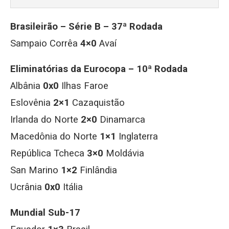
Brasileirão – Série B – 37ª Rodada
Sampaio Corrêa
4×0
Avaí
Eliminatórias da Eurocopa – 10ª Rodada
Albânia
0x0
Ilhas Faroe
Eslovênia
2×1
Cazaquistão
Irlanda do Norte
2×0
Dinamarca
Macedônia do Norte
1×1
Inglaterra
República Tcheca
3×0
Moldávia
San Marino
1×2
Finlândia
Ucrânia
0x0
Itália
Mundial Sub-17