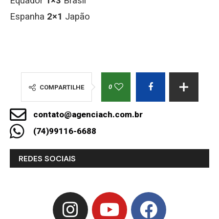
Equador
1×3
Brasil
Espanha
2×1
Japão
0
COMPARTILHE
contato@agenciach.com.br
(74)99116-6688
REDES SOCIAIS