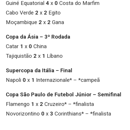
Guiné Equatorial
4
x
0
Costa do Marfim
Cabo Verde
2
x
2
Egito
Moçambique
2
x
2
Gana
Copa da Ásia – 3ª Rodada
Catar
1
x
0
China
Tajiquistão
2
x
1
Líbano
Supercopa da Itália – Final
Napoli
0
x
1
Internazionale* – *campeã
Copa São Paulo de Futebol Júnior – Semifinal
Flamengo
1
x
2
Cruzeiro* – *finalista
Novorizontino
0
x
3
Corinthians* – *finalista