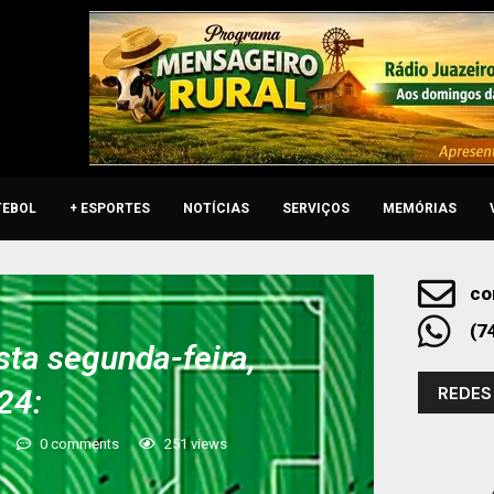
TEBOL
+ ESPORTES
NOTÍCIAS
SERVIÇOS
MEMÓRIAS
co
(7
sta segunda-feira,
REDES
24:
0 comments
251
views