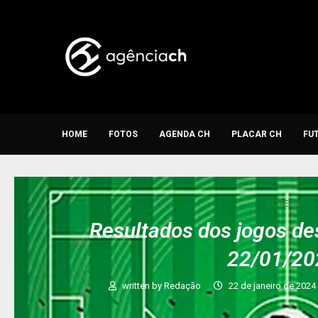
HOME
FOTOS
AGENDA CH
PLACAR CH
FU
FUTEBOL
Resultados dos jogos de
22/01/20
written by
Redação
22 de janeiro de 2024