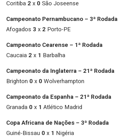
Coritiba
2
x
0
São Joseense
Campeonato Pernambucano – 3ª Rodada
Afogados
3
x
2
Porto-PE
Campeonato Cearense – 1ª Rodada
Caucaia
2
x
1
Barbalha
Campeonato da Inglaterra – 21ª Rodada
Brighton
0
x
0
Wolverhampton
Campeonato da Espanha – 21ª Rodada
Granada
0
x
1
Atlético Madrid
Copa Africana de Nações – 3ª Rodada
Guiné-Bissau
0
x
1
Nigéria