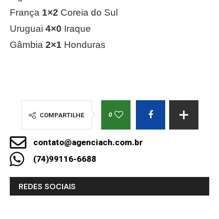
França
1×2
Coreia do Sul
Uruguai
4×0
Iraque
Gâmbia
2×1
Honduras
0
COMPARTILHE
contato@agenciach.com.br
(74)99116-6688
REDES SOCIAIS