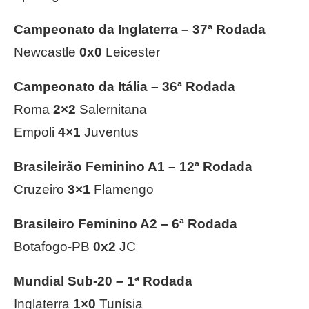
Campeonato da Inglaterra – 37ª Rodada
Newcastle
0x0
Leicester
Campeonato da Itália – 36ª Rodada
Roma
2×2
Salernitana
Empoli
4×1
Juventus
Brasileirão Feminino A1 – 12ª Rodada
Cruzeiro
3×1
Flamengo
Brasileiro Feminino A2 – 6ª Rodada
Botafogo-PB
0x2
JC
Mundial Sub-20 – 1ª Rodada
Inglaterra
1×0
Tunísia