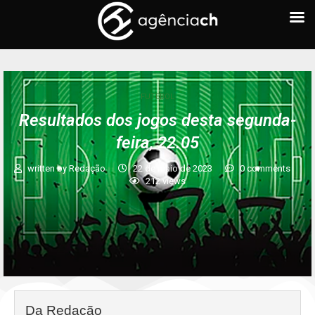
FUTEBOL
Resultados dos jogos desta segunda-
feira, 22.05
written by
Redação
22 de maio de 2023
0 comments
212
views
Da Redação