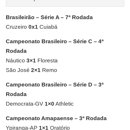
Brasileirão – Série A – 7ª Rodada
Cruzeiro
0x1
Cuiabá
Campeonato Brasileiro – Série C – 4ª
Rodada
Náutico
3×1
Floresta
São José
2×1
Remo
Campeonato Brasileiro – Série D – 3ª
Rodada
Democrata-GV
1×0
Athletic
Campeonato Amapaense – 3ª Rodada
Ypiranga-AP
1×1
Oratório