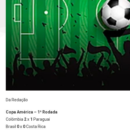
Da Redação
Copa América – 1ª Rodada
Colômbia
2
x
1
Paraguai
Brasil
0
x
0
Costa Rica