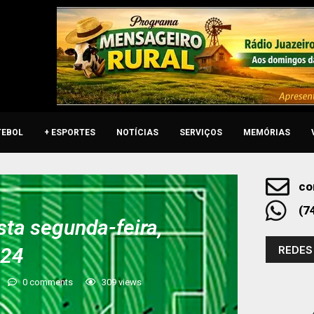
TEBOL
+ ESPORTES
NOTÍCIAS
SERVIÇOS
MEMÓRIAS
co
(7
sta segunda-feira,
REDES
024
0 comments
309
views