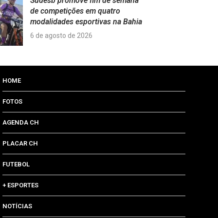
Sudesb promove fim de semana
de competições em quatro
modalidades esportivas na Bahia
6 de agosto de 2026
HOME
FOTOS
AGENDA CH
PLACAR CH
FUTEBOL
+ ESPORTES
NOTÍCIAS