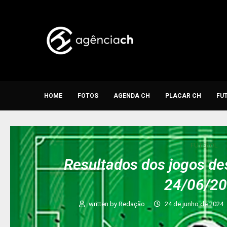
HOME
FOTOS
AGENDA CH
PLACAR CH
FU
FUTEBOL
Resultados dos jogos de
24/06/2
written by
Redação
24 de junho de 2024