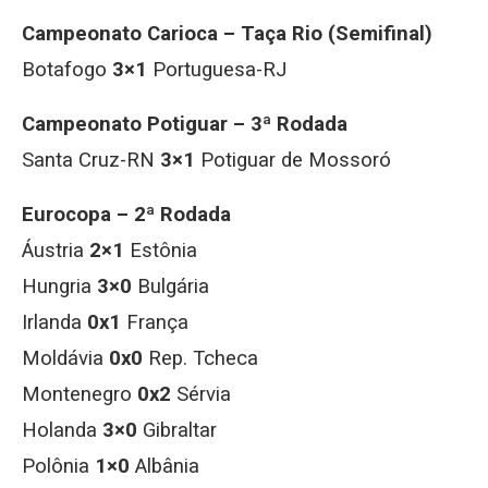
Campeonato Carioca – Taça Rio (Semifinal)
Botafogo
3×1
Portuguesa-RJ
Campeonato Potiguar – 3ª Rodada
Santa Cruz-RN
3×1
Potiguar de Mossoró
Eurocopa – 2ª Rodada
Áustria
2×1
Estônia
Hungria
3×0
Bulgária
Irlanda
0x1
França
Moldávia
0x0
Rep. Tcheca
Montenegro
0x2
Sérvia
Holanda
3×0
Gibraltar
Polônia
1×0
Albânia