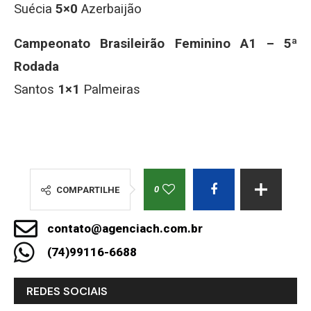
Suécia
5×0
Azerbaijão
Campeonato Brasileirão Feminino A1 – 5ª
Rodada
Santos
1×1
Palmeiras
0
COMPARTILHE
contato@agenciach.com.br
(74)99116-6688
REDES SOCIAIS