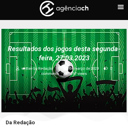
FUTEBOL
Resultados dos jogos desta segunda-
feira, 27.03.2023
written by
Redação
27 de março de 2023
0
comments
297
views
Da Redação