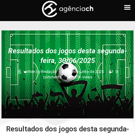
Resultados dos jogos desta segunda-
feira, 30/06/2025
written by
Redação
30 de junho de 2025
0
comments
1,5K
views
Resultados dos jogos desta segunda-