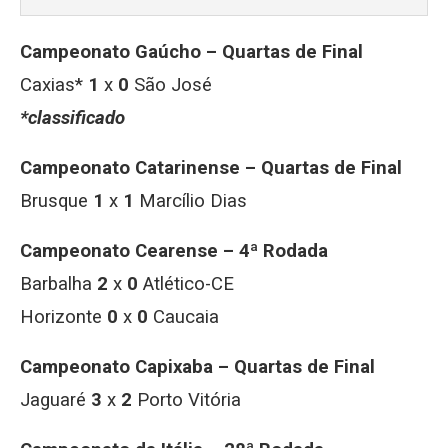
Campeonato Gaúcho – Quartas de Final
Caxias*
1
x
0
São José
*classificado
Campeonato Catarinense – Quartas de Final
Brusque
1
x
1
Marcílio Dias
Campeonato Cearense –
4ª Rodada
Barbalha
2
x
0
Atlético-CE
Horizonte
0
x
0
Caucaia
Campeonato Capixaba – Quartas de Final
Jaguaré
3
x
2
Porto Vitória