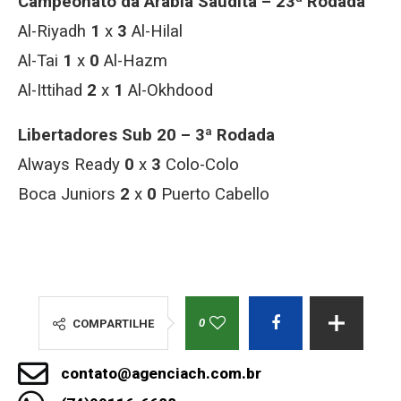
Campeonato da Arábia Saudita – 23ª Rodada
Al-Riyadh
1
x
3
Al-Hilal
Al-Tai
1
x
0
Al-Hazm
Al-Ittihad
2
x
1
Al-Okhdood
Libertadores Sub 20 – 3ª Rodada
Always Ready
0
x
3
Colo-Colo
Boca Juniors
2
x
0
Puerto Cabello
0
COMPARTILHE
contato@agenciach.com.br