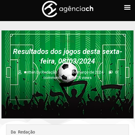
FUTEBOL
Resultados dos jogos desta sexta-
feira, 08/03/2024
written by
Redação
8 de março de 2024
0
comments
374
views
Da Redação