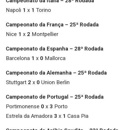
Campeonato da Itália – 28ª Rodada
Napoli
1
x
1
Torino
Campeonato da França – 25ª Rodada
Nice
1
x
2
Montpellier
Campeonato da Espanha – 28ª Rodada
Barcelona
1
x
0
Mallorca
Campeonato da Alemanha – 25ª Rodada
Stuttgart
2
x
0
Union Berlin
Campeonato de Portugal – 25ª Rodada
Portimonense
0
x
3
Porto
Estrela da Amadora
3
x
1
Casa Pia