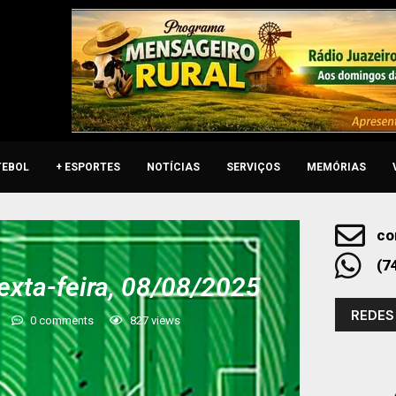
TEBOL
+ ESPORTES
NOTÍCIAS
SERVIÇOS
MEMÓRIAS
co
(7
exta-feira, 08/08/2025
REDES
0 comments
827
views