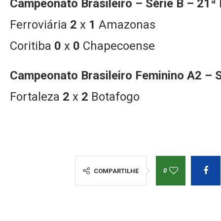
Campeonato Brasileiro – Série B – 21ª
Ferroviária
2
x
1
Amazonas
Coritiba
0
x
0
Chapecoense
Campeonato Brasileiro Feminino A2 – S
Fortaleza
2
x
2
Botafogo
0
COMPARTILHE