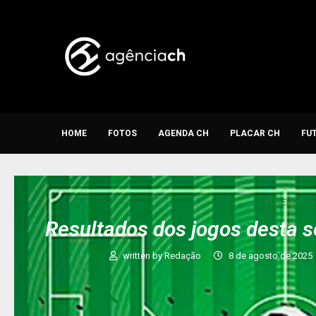
HOME
FOTOS
AGENDA CH
PLACAR CH
FU
FUTEBOL
Resultados dos jogos desta s
written by
Redação
8 de agosto de 2025