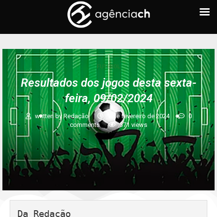
FUTEBOL
Resultados dos jogos desta sexta-
feira, 09/02/2024
written by
Redação
9 de fevereiro de 2024
0
comments
371
views
Da Redação