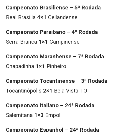
Campeonato Brasiliense – 5ª Rodada
Real Brasília
4×1
Ceilandense
Campeonato Paraibano – 4ª Rodada
Serra Branca
1×1
Campinense
Campeonato Maranhense – 7ª Rodada
Chapadinha
1×1
Pinheiro
Campeonato Tocantinense – 3ª Rodada
Tocantinópolis
2×1
Bela Vista-TO
Campeonato Italiano – 24ª Rodada
Salernitana
1×3
Empoli
Campeonato Espanhol – 24ª Rodada