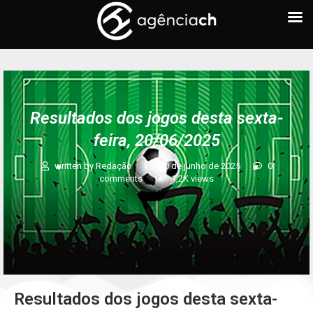
Resultados dos jogos desta sexta-
feira, 20/06/2025
written by
Redação
20 de junho de 2025
0
comments
1,2K
views
Resultados dos jogos desta sexta-