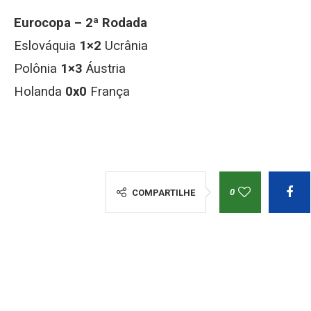
Eurocopa – 2ª Rodada
Eslováquia
1×2
Ucrânia
Polônia
1×3
Áustria
Holanda
0x0
França
0
COMPARTILHE