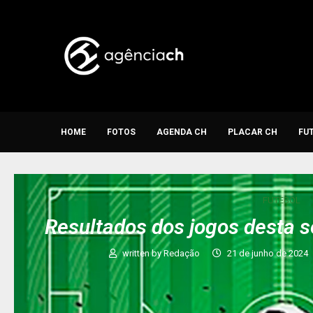
HOME
FOTOS
AGENDA CH
PLACAR CH
FU
FUTEBOL
Resultados dos jogos desta s
written by
Redação
21 de junho de 2024