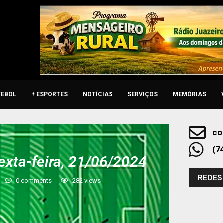
TEBOL
+ ESPORTES
NOTÍCIAS
SERVIÇOS
MEMÓRIAS
co
(7
exta-feira, 21/06/2024
REDES
0 comments
282
views