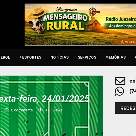
TEBOL
+ ESPORTES
NOTÍCIAS
SERVIÇOS
MEMÓRIAS
co
(7
exta-feira, 24/01/2025
REDES
0 comments
471
views