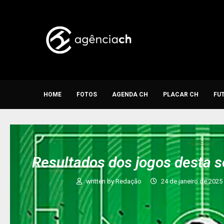
HOME
FOTOS
AGENDA CH
PLACAR CH
FU
FUTEBOL
Resultados dos jogos desta s
written by
Redação
24 de janeiro de 2025