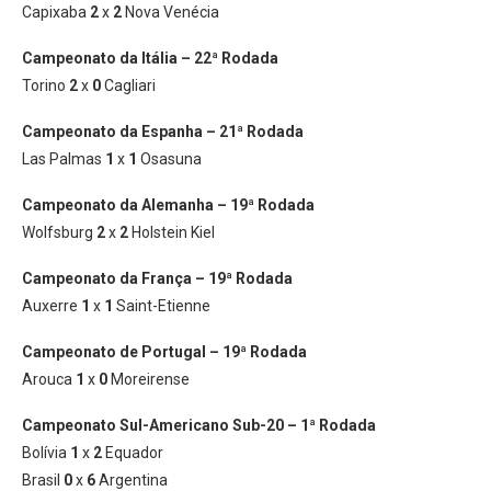
Capixaba
2
x
2
Nova Venécia
Campeonato da Itália – 22ª Rodada
Torino
2
x
0
Cagliari
Campeonato da Espanha – 21ª Rodada
Las Palmas
1
x
1
Osasuna
Campeonato da Alemanha – 19ª Rodada
Wolfsburg
2
x
2
Holstein Kiel
Campeonato da França – 19ª Rodada
Auxerre
1
x
1
Saint-Etienne
Campeonato de Portugal – 19ª Rodada
Arouca
1
x
0
Moreirense
Campeonato Sul-Americano Sub-20 – 1ª Rodada
Bolívia
1
x
2
Equador
Brasil
0
x
6
Argentina