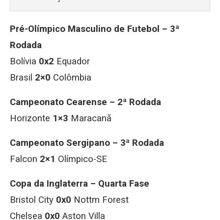
Pré-Olímpico Masculino de Futebol – 3ª
Rodada
Bolívia
0x2
Equador
Brasil
2×0
Colômbia
Campeonato Cearense – 2ª Rodada
Horizonte
1×3
Maracanã
Campeonato Sergipano – 3ª Rodada
Falcon
2×1
Olímpico-SE
Copa da Inglaterra – Quarta Fase
Bristol City
0x0
Nottm Forest
Chelsea
0x0
Aston Villa