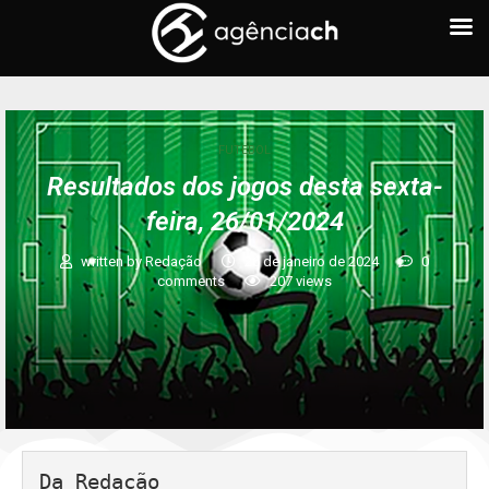
FUTEBOL
Resultados dos jogos desta sexta-
feira, 26/01/2024
written by
Redação
26 de janeiro de 2024
0
comments
207
views
Da Redação