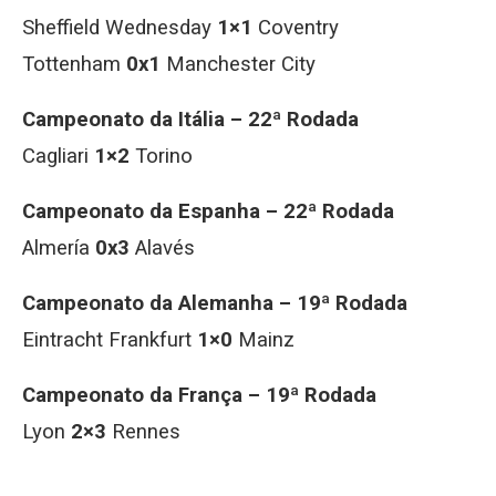
Sheffield Wednesday
1×1
Coventry
Tottenham
0x1
Manchester City
Campeonato da Itália – 22ª Rodada
Cagliari
1×2
Torino
Campeonato da Espanha – 22ª Rodada
Almería
0x3
Alavés
Campeonato da Alemanha – 19ª Rodada
Eintracht Frankfurt
1×0
Mainz
Campeonato da França – 19ª Rodada
Lyon
2×3
Rennes