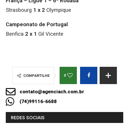
França – Ligue 1 – 6ª Rodada
Strasbourg
1 x 2
Olympique
Campeonato de Portugal
Benfica
2 x 1
Gil Vicente
0
COMPARTILHE
contato@agenciach.com.br
(74)99116-6688
REDES SOCIAIS