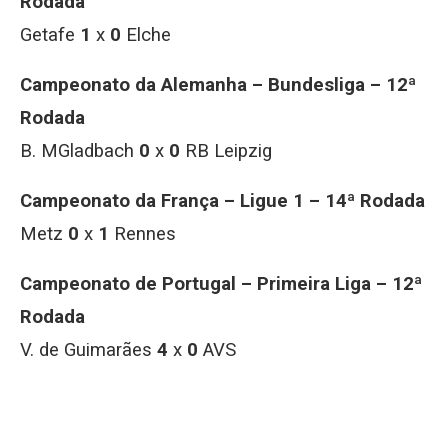
Rodada
Getafe
1
x
0
Elche
Campeonato da Alemanha – Bundesliga – 12ª
Rodada
B. MGladbach
0
x
0
RB Leipzig
Campeonato da França – Ligue 1 – 14ª Rodada
Metz
0
x
1
Rennes
Campeonato de Portugal – Primeira Liga – 12ª
Rodada
V. de Guimarães
4
x
0
AVS