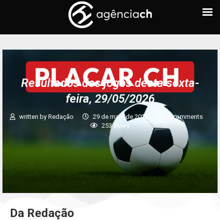
Resultados dos jogos desta sexta-
feira, 29/05/2026
written by
Redação
29 de maio de 2026
0 comments
253
views
Da Redação