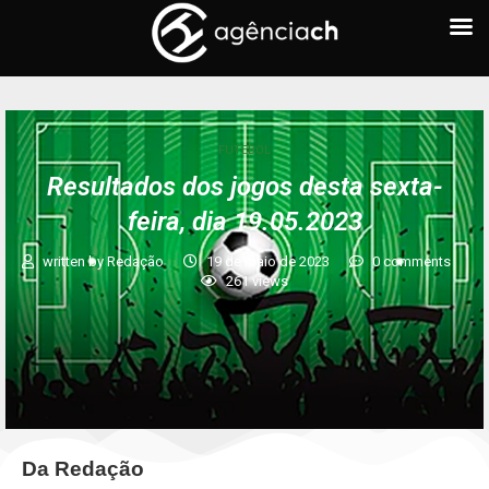
FUTEBOL
Resultados dos jogos desta sexta-
feira, dia 19.05.2023
written by
Redação
19 de maio de 2023
0 comments
261
views
Da Redação