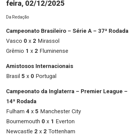
feira, 02/12/2025
Da Redação
Campeonato Brasileiro – Série A – 37ª Rodada
Vasco
0
x
2
Mirassol
Grêmio
1
x
2
Fluminense
Amistosos Internacionais
Brasil
5
x
0
Portugal
Campeonato da Inglaterra – Premier League –
14ª Rodada
Fulham
4
x
5
Manchester City
Bournemouth
0
x
1
Everton
Newcastle
2
x
2
Tottenham