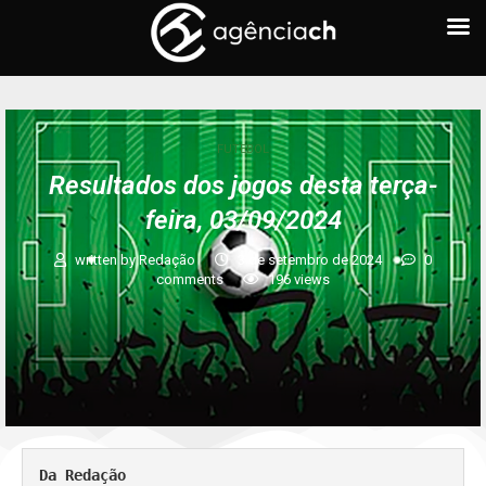
FUTEBOL
Resultados dos jogos desta terça-
feira, 03/09/2024
written by
Redação
3 de setembro de 2024
0
comments
196
views
Da Redação