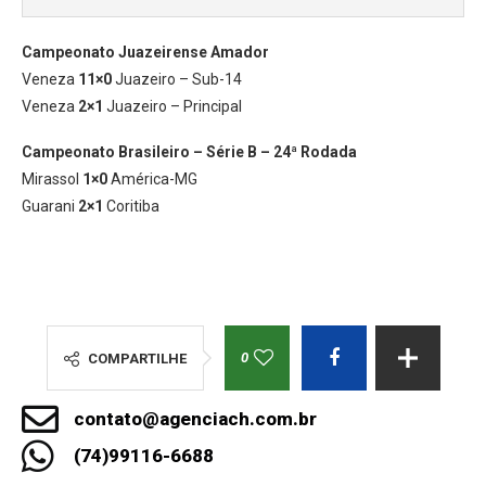
Campeonato
Juazeirense Amador
Veneza
11×0
Juazeiro – Sub-14
Veneza
2×1
Juazeiro – Principal
Campeonato Brasileiro – Série B
–
24ª Rodada
Mirassol
1×0
América-MG
Guarani
2×1
Coritiba
0
COMPARTILHE
contato@agenciach.com.br
(74)99116-6688