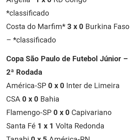
*classificado
Costa do Marfim*
3 x 0
Burkina Faso
– *classificado
Copa São Paulo de Futebol Júnior –
2ª Rodada
América-SP
0 x 0
Inter de Limeira
CSA
0 x 0
Bahia
Flamengo-SP
0 x 0
Capivariano
Santa Fé
1 x 1
Volta Redonda
Tanabi
0 x 5
América-RN