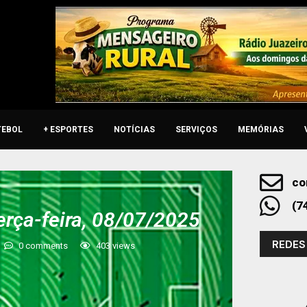
TEBOL
+ ESPORTES
NOTÍCIAS
SERVIÇOS
MEMÓRIAS
co
(7
erça-feira, 08/07/2025
REDES
0 comments
403
views