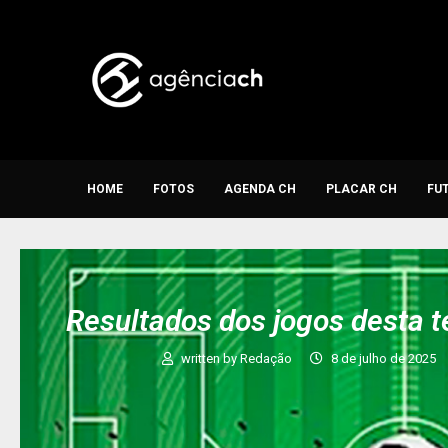
HOME
FOTOS
AGENDA CH
PLACAR CH
FU
Resultados dos jogos desta t
written by
Redação
8 de julho de 2025