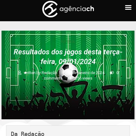
FUTEBOL
Resultados dos jogos desta terça-
feira, 09/01/2024
written by
Redação
9 de janeiro de 2024
0
comments
255
views
Da Redação