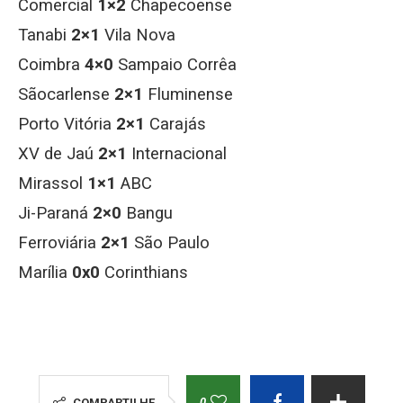
Comercial
1×2
Chapecoense
Tanabi
2×1
Vila Nova
Coimbra
4×0
Sampaio Corrêa
Sãocarlense
2×1
Fluminense
Porto Vitória
2×1
Carajás
XV de Jaú
2×1
Internacional
Mirassol
1×1
ABC
Ji-Paraná
2×0
Bangu
Ferroviária
2×1
São Paulo
Marília
0x0
Corinthians
0
COMPARTILHE