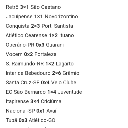
Retrô
3×1
São Caetano
Jacuipense
1×1
Novorizontino
Conquista
2×3
Port. Santista
Atlético Cearense
1×2
Ituano
Operário-PR
0x3
Guarani
Vocem
0x2
Fortaleza
S. Raimundo-RR
1×2
Lagarto
Inter de Bebedouro
2×6
Grêmio
Santa Cruz-SE
0x4
Velo Clube
EC São Bernardo
1×4
Juventude
Itapirense
3×4
Criciúma
Nacional-SP
0x1
Avaí
Tupã
0x3
Atlético-GO