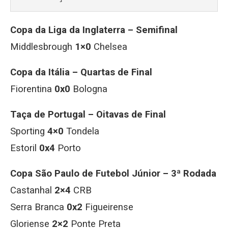
Copa da Liga da Inglaterra – Semifinal
Middlesbrough
1×0
Chelsea
Copa da Itália – Quartas de Final
Fiorentina
0x0
Bologna
Taça de Portugal – Oitavas de Final
Sporting
4×0
Tondela
Estoril
0x4
Porto
Copa São Paulo de Futebol Júnior – 3ª Rodada
Castanhal
2×4
CRB
Serra Branca
0x2
Figueirense
Gloriense
2×2
Ponte Preta