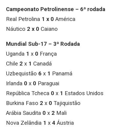
Campeonato Petrolinense – 6ª rodada
Real Petrolina
1 x 0
América
Náutico
2 x 0
Caiano
Mundial Sub-17 – 3ª Rodada
Uganda
1
x
0
França
Chile
2
x
1
Canadá
Uzbequistão
6
x
1
Panamá
Irlanda
0
x
0
Paraguai
República Tcheca
0
x
1
Estados Unidos
Burkina Faso
2
x
0
Tajiquistão
Arábia Saudita
0
x
2
Mali
Nova Zelândia
1
x
4
Áustria