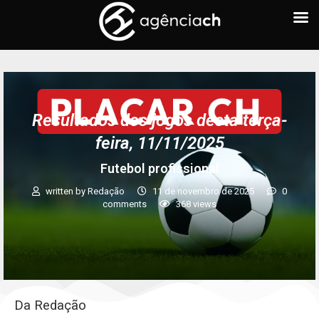
Resultados dos jogos desta terça-
feira, 11/11/2025
Futebol profissional
written by
Redação
11 de novembro de 2025
0
comments
368
views
Da Redação