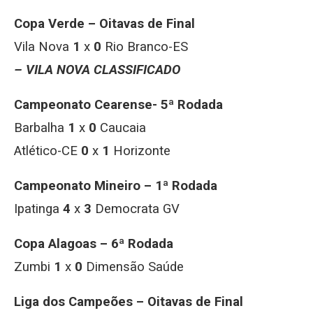
Copa Verde – Oitavas de Final
Vila Nova
1
x
0
Rio Branco-ES
– VILA NOVA CLASSIFICADO
Campeonato Cearense- 5ª Rodada
Barbalha
1
x
0
Caucaia
Atlético-CE
0
x
1
Horizonte
Campeonato Mineiro – 1ª Rodada
Ipatinga
4
x
3
Democrata GV
Copa Alagoas – 6ª Rodada
Zumbi
1
x
0
Dimensão Saúde
Liga dos Campeões – Oitavas de Final