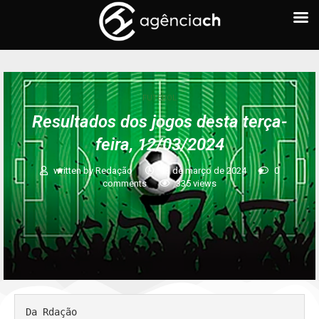
FUTEBOL
Resultados dos jogos desta terça-
feira, 12/03/2024
written by
Redação
13 de março de 2024
0
comments
335
views
Da Rdação