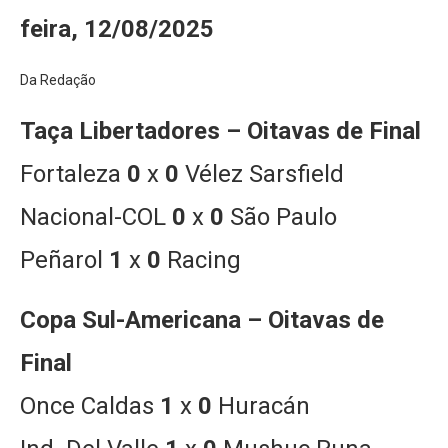
feira, 12/08/2025
Da Redação
Taça Libertadores – Oitavas de Final
Fortaleza
0
x
0
Vélez Sarsfield
Nacional-COL
0
x
0
São Paulo
Peñarol
1
x
0
Racing
Copa Sul-Americana – Oitavas de
Final
Once Caldas
1
x
0
Huracán