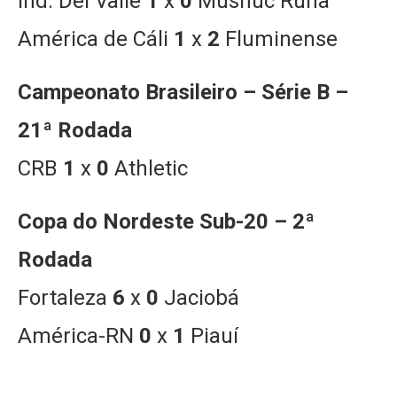
Ind. Del Valle
1
x
0
Mushuc Runa
América de Cáli
1
x
2
Fluminense
Campeonato Brasileiro – Série B –
21ª Rodada
CRB
1
x
0
Athletic
Copa do Nordeste Sub-20 – 2ª
Rodada
Fortaleza
6
x
0
Jaciobá
América-RN
0
x
1
Piauí