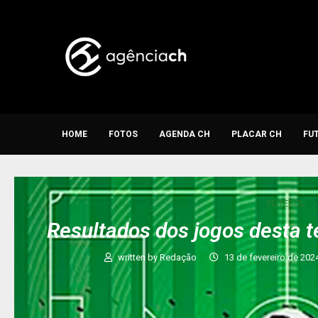
HOME
FOTOS
AGENDA CH
PLACAR CH
FU
FUTEBOL
Resultados dos jogos desta t
written by
Redação
13 de fevereiro de 202