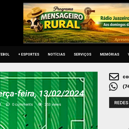
TEBOL
+ ESPORTES
NOTÍCIAS
SERVIÇOS
MEMÓRIAS
co
(7
erça-feira, 13/02/2024
REDES
4
0 comments
253
views