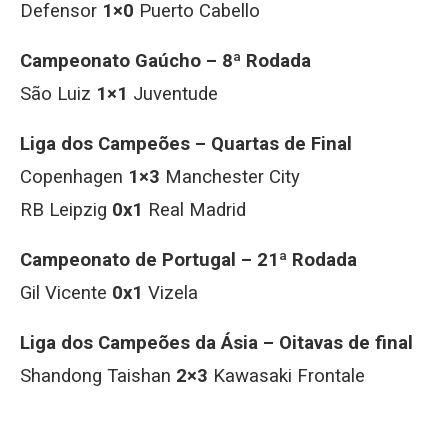
Defensor
1×0
Puerto Cabello
Campeonato Gaúcho – 8ª Rodada
São Luiz
1×1
Juventude
Liga dos Campeões – Quartas de Final
Copenhagen
1×3
Manchester City
RB Leipzig
0x1
Real Madrid
Campeonato de Portugal – 21ª Rodada
Gil Vicente
0x1
Vizela
Liga dos Campeões da Ásia – Oitavas de final
Shandong Taishan
2×3
Kawasaki Frontale