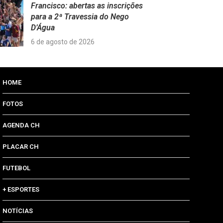
Francisco: abertas as inscrições
para a 2ª Travessia do Nego
D’Água
6 de agosto de 2026
HOME
FOTOS
AGENDA CH
PLACAR CH
FUTEBOL
+ ESPORTES
NOTÍCIAS