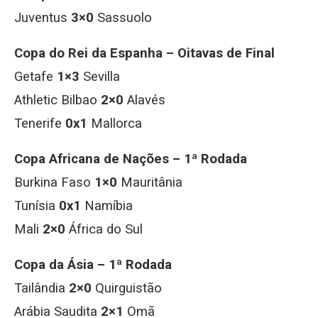
Juventus
3×0
Sassuolo
Copa do Rei da Espanha – Oitavas de Final
Getafe
1×3
Sevilla
Athletic Bilbao
2×0
Alavés
Tenerife
0x1
Mallorca
Copa Africana de Nações – 1ª Rodada
Burkina Faso
1×0
Mauritânia
Tunísia
0x1
Namíbia
Mali
2×0
África do Sul
Copa da Ásia – 1ª Rodada
Tailândia
2×0
Quirguistão
Arábia Saudita
2×1
Omã