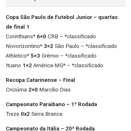
Copa São Paulo de Futebol Junior – quartas
de final 1
Corinthians*
6×0
CRB – *classificado
Novorizontino*
3×2
São Paulo – *classificado
Athletico*
5×3
Grêmio – *classificado
Ituano
1×2
América-MG* – *classificado
Recopa Catarinense – Final
Criciúma
2×0
Marcílio Dias
Campeonato Paraibano – 1ª Rodada
Treze
0x2
Serra Branca
Campeonato da Itália – 20ª Rodada