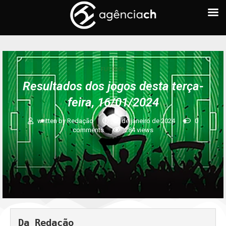
FUTEBOL
Resultados dos jogos desta terça-
feira, 16/01/2024
written by
Redação
16 de janeiro de 2024
0
comments
284
views
Da Redação