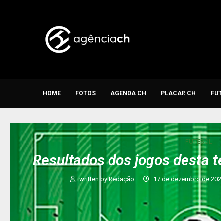
HOME
FOTOS
AGENDA CH
PLACAR CH
FU
FUTEBOL
Resultados dos jogos desta t
written by
Redação
17 de dezembro de 20