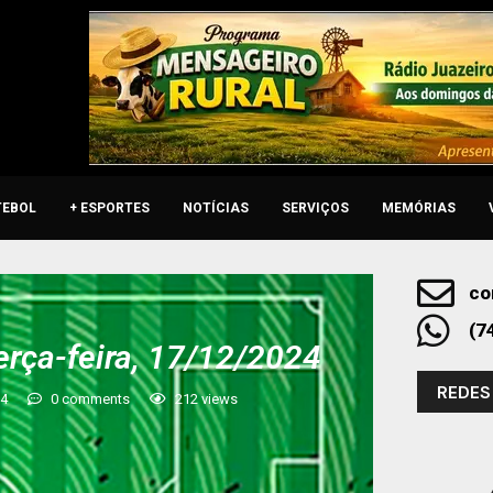
TEBOL
+ ESPORTES
NOTÍCIAS
SERVIÇOS
MEMÓRIAS
co
(7
erça-feira, 17/12/2024
REDES
24
0 comments
212
views