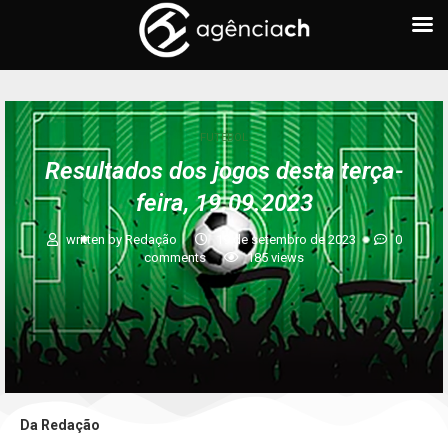
FUTEBOL
Resultados dos jogos desta terça-
feira, 19.09.2023
written by
Redação
19 de setembro de 2023
0
comments
185
views
Da Redação