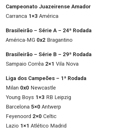
Campeonato Juazeirense Amador
Carranca
1×3
América
Brasileirão – Série A – 24ª Rodada
América-MG
0x2
Bragantino
Brasileirão – Série B – 29ª Rodada
Sampaio Corrêa
2×1
Vila Nova
Liga dos Campeões – 1ª Rodada
Milan
0x0
Newcastle
Young Boys
1×3
RB Leipzig
Barcelona
5×0
Antwerp
Feyenoord
2×0
Celtic
Lazio
1×1
Atlético Madrid