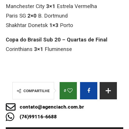
Manchester City
3×1
Estrela Vermelha
Paris SG
2×0
B. Dortmund
Shakhtar Donetsk
1×3
Porto
Copa do Brasil Sub 20 – Quartas de Final
Corinthians
3×1
Fluminense
0
COMPARTILHE
contato@agenciach.com.br
(74)99116-6688