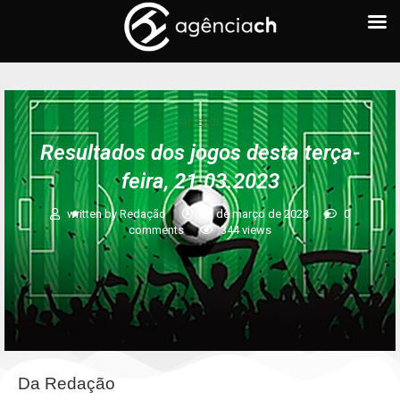
FUTEBOL
Resultados dos jogos desta terça-
feira, 21.03.2023
written by
Redação
21 de março de 2023
0
comments
344
views
Da Redação