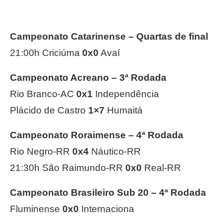
Campeonato Catarinense –
Quartas de final
21:00h Criciúma
0x0
Avaí
Campeonato Acreano –
3ª Rodada
Rio Branco-AC
0x1
Independência
Plácido de Castro
1×7
Humaitá
Campeonato Roraimense –
4ª Rodada
Rio Negro-RR
0x4
Náutico-RR
21:30h São Raimundo-RR
0x0
Real-RR
Campeonato Brasileiro Sub 20 –
4ª Rodada
Fluminense
0x0
Internaciona