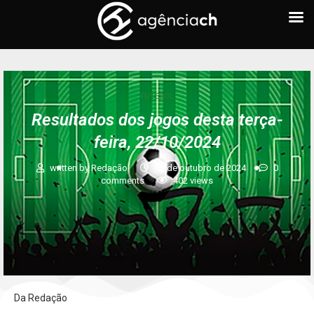
FUTEBOL
Resultados dos jogos desta terça-
feira, 22/10/2024
written by
Redação
22 de outubro de 2024
0
comments
402
views
Da Redação