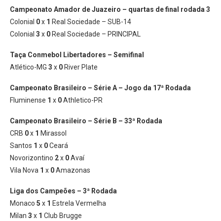
Campeonato Amador de Juazeiro – quartas de final rodada 3
Colonial
0
x
1
Real Sociedade – SUB-14
Colonial
3
x
0
Real Sociedade – PRINCIPAL
Taça Conmebol Libertadores – Semifinal
Atlético-MG
3
x
0
River Plate
Campeonato Brasileiro – Série A – Jogo da 17ª Rodada
Fluminense
1
x
0
Athletico-PR
Campeonato Brasileiro – Série B – 33ª Rodada
CRB
0
x
1
Mirassol
Santos
1
x
0
Ceará
Novorizontino
2
x
0
Avaí
Vila Nova
1
x
0
Amazonas
Liga dos Campeões – 3ª Rodada
Monaco
5
x
1
Estrela Vermelha
Milan
3
x
1
Club Brugge