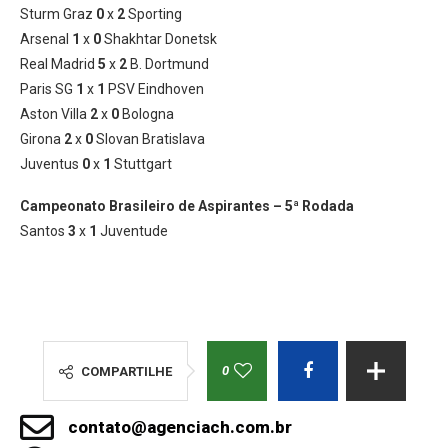
Sturm Graz
0
x
2
Sporting
Arsenal
1
x
0
Shakhtar Donetsk
Real Madrid
5
x
2
B. Dortmund
Paris SG
1
x
1
PSV Eindhoven
Aston Villa
2
x
0
Bologna
Girona
2
x
0
Slovan Bratislava
Juventus
0
x
1
Stuttgart
Campeonato Brasileiro de Aspirantes – 5ª Rodada
Santos
3
x
1
Juventude
0
COMPARTILHE
contato@agenciach.com.br