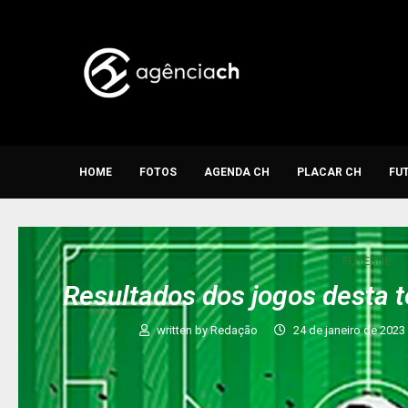
HOME
FOTOS
AGENDA CH
PLACAR CH
FU
FUTEBOL
Resultados dos jogos desta t
written by
Redação
24 de janeiro de 2023