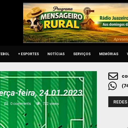
TEBOL
+ ESPORTES
NOTÍCIAS
SERVIÇOS
MEMÓRIAS
co
(7
erça-feira, 24.01.2023
REDES
0 comments
722
views