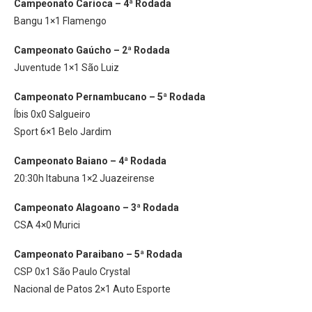
Campeonato Carioca – 4ª Rodada
Bangu 1×1 Flamengo
Campeonato Gaúcho – 2ª Rodada
Juventude 1×1 São Luiz
Campeonato Pernambucano – 5ª Rodada
Íbis 0x0 Salgueiro
Sport 6×1 Belo Jardim
Campeonato Baiano – 4ª Rodada
20:30h Itabuna 1×2 Juazeirense
Campeonato Alagoano – 3ª Rodada
CSA 4×0 Murici
Campeonato Paraibano – 5ª Rodada
CSP 0x1 São Paulo Crystal
Nacional de Patos 2×1 Auto Esporte