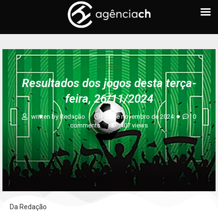
FUTEBOL
Resultados dos jogos desta terça-
feira, 26/11/2024
written by
Redação
26 de novembro de 2024
0
comments
407
views
Da Redação