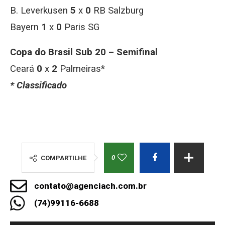
B. Leverkusen
5
x
0
RB Salzburg
Bayern
1
x
0
Paris SG
Copa do Brasil Sub 20 – Semifinal
Ceará
0
x
2
Palmeiras*
* Classificado
0
COMPARTILHE
contato@agenciach.com.br
(74)99116-6688