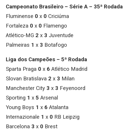
Campeonato Brasileiro – Série A – 35ª Rodada
Fluminense
0
x
0
Criciúma
Fortaleza
0
x
0
Flamengo
Atlético-MG
2
x
3
Juventude
Palmeiras
1
x
3
Botafogo
Liga dos Campeões – 5ª Rodada
Sparta Praga
0
x
6
Atlético Madrid
Slovan Bratislava
2
x
3
Milan
Manchester City
3
x
3
Feyenoord
Sporting
1
x
5
Arsenal
Young Boys
1
x
6
Atalanta
Internazionale
1
x
0
RB Leipzig
Barcelona
3
x
0
Brest