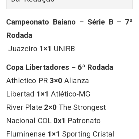
Campeonato Baiano – Série B – 7ª
Rodada
Juazeiro
1×1
UNIRB
Copa Libertadores – 6ª Rodada
Athletico-PR
3×0
Alianza
Libertad
1×1
Atlético-MG
River Plate
2×0
The Strongest
Nacional-COL
0x1
Patronato
Fluminense
1×1
Sporting Cristal