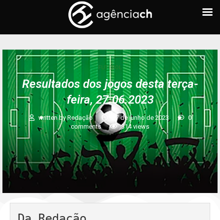
FUTEBOL
Resultados dos jogos desta terça-
feira, 27.06.2023
written by
Redação
27 de junho de 2023
0
comments
314
views
Da Redação