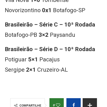
Vila Nova
1×0
Tombense
Novorizontino
0x1
Botafogo-SP
Brasileirão – Série C – 10ª Rodada
Botafogo-PB
3×2
Paysandu
Brasileirão – Série D – 10ª Rodada
Potiguar
5×1
Pacajus
Sergipe
2×1
Cruzeiro-AL
0
COMPARTILHE