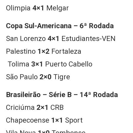
Olimpia
4×1
Melgar
Copa Sul-Americana – 6ª Rodada
San Lorenzo
4×1
Estudiantes-VEN
Palestino
1×2
Fortaleza
Tolima
3×1
Puerto Cabello
São Paulo
2×0
Tigre
Brasileirão – Série B – 14ª Rodada
Criciúma
2×1
CRB
Chapecoense
1×1
Sport