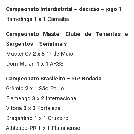
Campeonato Interdistrital – decisão – jogo 1
Itamotinga
1 x 1
Carnaíba
Campeonato Master Clube de Tenentes e
Sargentos – Semifinais
Master 07
2 x 5
1º de Maio
Dom Malan
1 x 1
ARSS
Campeonato Brasileiro – 36ª Rodada
Grêmio
2
x
1
São Paulo
Flamengo
3
x
2
Internacional
Vitória
2
x
0
Fortaleza
Bragantino
1
x
1
Cruzeiro
Athletico-PR
1
x
1
Fluminense