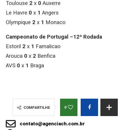
Toulouse
2
x
0
Auxerre
Le Havre
0
x
1
Angers
Olympique
2
x
1
Monaco
Campeonato de Portugal –12ª Rodada
Estoril
2
x
1
Famalicao
Arouca
0
x
2
Benfica
AVS
0
x
1
Braga
0
COMPARTILHE
contato@agenciach.com.br