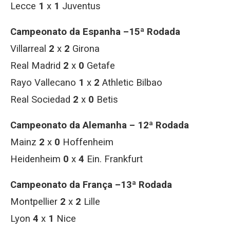
Lecce
1
x
1
Juventus
Campeonato da Espanha –15ª Rodada
Villarreal
2
x
2
Girona
Real Madrid
2
x
0
Getafe
Rayo Vallecano
1
x
2
Athletic Bilbao
Real Sociedad
2
x
0
Betis
Campeonato da Alemanha – 12ª Rodada
Mainz
2
x
0
Hoffenheim
Heidenheim
0
x
4
Ein. Frankfurt
Campeonato da França –13ª Rodada
Montpellier
2
x
2
Lille
Lyon
4
x
1
Nice