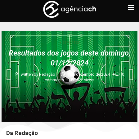
+ ESPORTES
Resultados dos jogos deste domingo,
01/12/2024
written by
Redação
1 de dezembro de 2024
0
comments
522
views
Da Redação