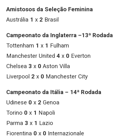
Amistosos da Seleção Feminina
Austrália
1
x
2
Brasil
Campeonato da Inglaterra –13ª Rodada
Tottenham
1
x
1
Fulham
Manchester United
4
x
0
Everton
Chelsea
3
x
0
Aston Villa
Liverpool
2
x
0
Manchester City
Campeonato da Itália – 14ª Rodada
Udinese
0
x
2
Genoa
Torino
0
x
1
Napoli
Parma
3
x
1
Lazio
Fiorentina
0
x
0
Internazionale