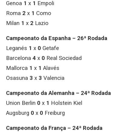
Genoa
1
x
1
Empoli
Roma
2
x
1
Como
Milan
1
x
2
Lazio
Campeonato da Espanha – 26ª Rodada
Leganés
1
x
0
Getafe
Barcelona
4
x
0
Real Sociedad
Mallorca
1
x
1
Alavés
Osasuna
3
x
3
Valencia
Campeonato da Alemanha – 24ª Rodada
Union Berlin
0
x
1
Holstein Kiel
Augsburg
0
x
0
Freiburg
Campeonato da França – 24ª Rodada