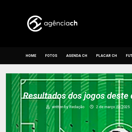
HOME
FOTOS
AGENDA CH
PLACAR CH
FU
FUTEBOL
Resultados dos jogos deste
written by
Redação
2 de março de 2025