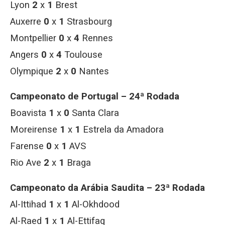
Lyon
2
x
1
Brest
Auxerre
0
x
1
Strasbourg
Montpellier
0
x
4
Rennes
Angers
0
x
4
Toulouse
Olympique
2
x
0
Nantes
Campeonato de Portugal – 24ª Rodada
Boavista
1
x
0
Santa Clara
Moreirense
1
x
1
Estrela da Amadora
Farense
0
x
1
AVS
Rio Ave
2
x
1
Braga
Campeonato da Arábia Saudita – 23ª Rodada
Al-Ittihad
1
x
1
Al-Okhdood
Al-Raed
1
x
1
Al-Ettifaq