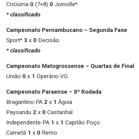
Criciúma
0
(7×8)
0
Joinville*
* classificado
Campeonato Pernambucano – Segunda Fase
Sport*
3
x
0
Decisão
* classificado
Campeonato Matogrossense – Quartas de Final
União
0
x
1
Operário-VG
Campeonato Paraense – 8ª Rodada
Bragantino-PA
2
x
1
Águia
Paysandu
2
x
0
Castanhal
Independente-PA
1
x
1
Capitão Poço
Cametá
1
x
0
Remo