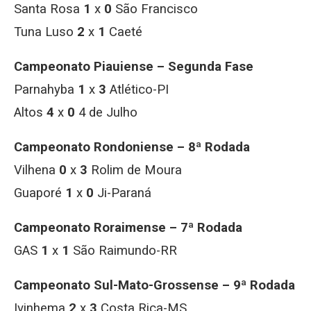
Santa Rosa
1
x
0
São Francisco
Tuna Luso
2
x
1
Caeté
Campeonato Piauiense – Segunda Fase
Parnahyba
1
x
3
Atlético-PI
Altos
4
x
0
4 de Julho
Campeonato Rondoniense – 8ª Rodada
Vilhena
0
x
3
Rolim de Moura
Guaporé
1
x
0
Ji-Paraná
Campeonato Roraimense – 7ª Rodada
GAS
1
x
1
São Raimundo-RR
Campeonato Sul-Mato-Grossense – 9ª Rodada
Ivinhema
2
x
3
Costa Rica-MS