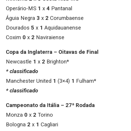
Operário-MS
1
x
4
Pantanal
Águia Negra
3
x
2
Corumbaense
Dourados
5
x
1
Aquidauanense
Coxim
0
x
2
Naviraiense
Copa da Inglaterra – Oitavas de Final
Newcastle
1
x
2
Brighton*
* classificado
Manchester United
1
(3×4)
1
Fulham*
* classificado
Campeonato da Itália – 27ª Rodada
Monza
0
x
2
Torino
Bologna
2
x
1
Cagliari