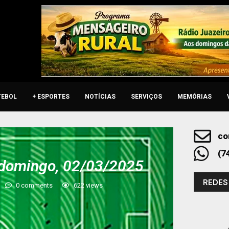
TEBOL
+ ESPORTES
NOTÍCIAS
SERVIÇOS
MEMÓRIAS
co
(7
 domingo, 02/03/2025
REDES
0 comments
622
views