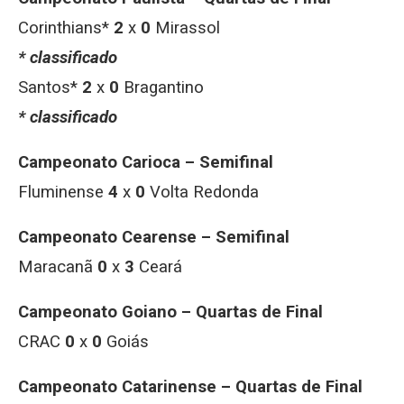
Corinthians*
2
x
0
Mirassol
* classificado
Santos*
2
x
0
Bragantino
* classificado
Campeonato Carioca – Semifinal
Fluminense
4
x
0
Volta Redonda
Campeonato Cearense – Semifinal
Maracanã
0
x
3
Ceará
Campeonato Goiano – Quartas de Final
CRAC
0
x
0
Goiás
Campeonato Catarinense – Quartas de Final