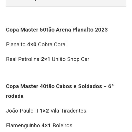
Copa Master 50tão Arena Planalto 2023
Planalto
4×0
Cobra Coral
Real Petrolina
2×1
União Shop Car
Copa Master 40tão Cabos e Soldados – 6ª
rodada
João Paulo II
1×2
Vila Tiradentes
Flamenguinho
4×1
Boleiros