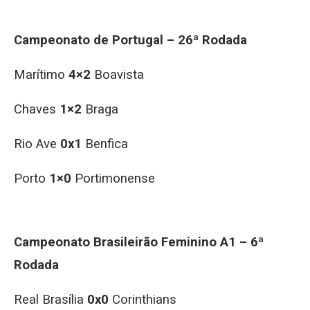
Campeonato de Portugal – 26ª Rodada
Marítimo
4×2
Boavista
Chaves
1×2
Braga
Rio Ave
0x1
Benfica
Porto
1×0
Portimonense
Campeonato Brasileirão Feminino A1 – 6ª
Rodada
Real Brasília
0x0
Corinthians