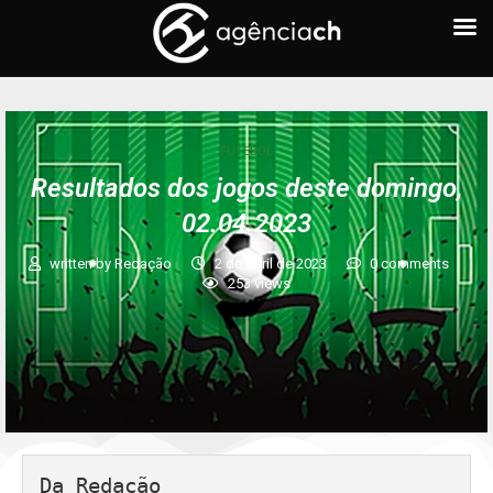
FUTEBOL
Resultados dos jogos deste domingo,
02.04.2023
written by
Redação
2 de abril de 2023
0 comments
253
views
Da Redação