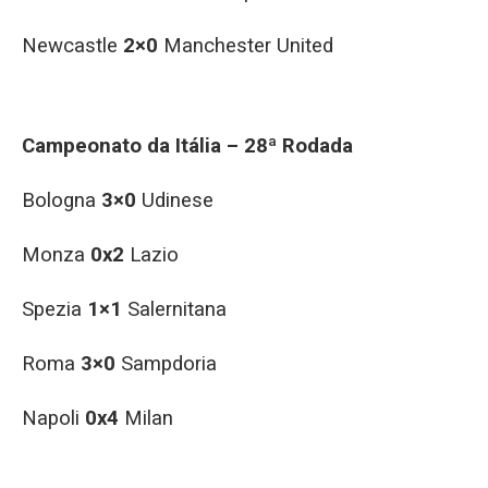
Newcastle
2×0
Manchester United
Campeonato da Itália – 28ª Rodada
Bologna
3×0
Udinese
Monza
0x2
Lazio
Spezia
1×1
Salernitana
Roma
3×0
Sampdoria
Napoli
0x4
Milan