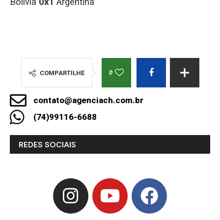
Bolívia
0x1
Argentina
0
COMPARTILHE
contato@agenciach.com.br
(74)99116-6688
REDES SOCIAIS