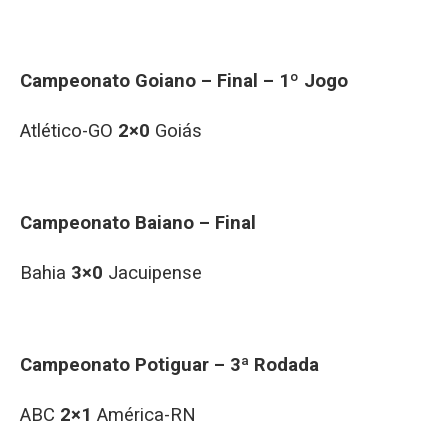
Campeonato Goiano – Final – 1º Jogo
Atlético-GO
2×0
Goiás
Campeonato Baiano – Final
Bahia
3×0
Jacuipense
Campeonato Potiguar – 3ª Rodada
ABC
2×1
América-RN