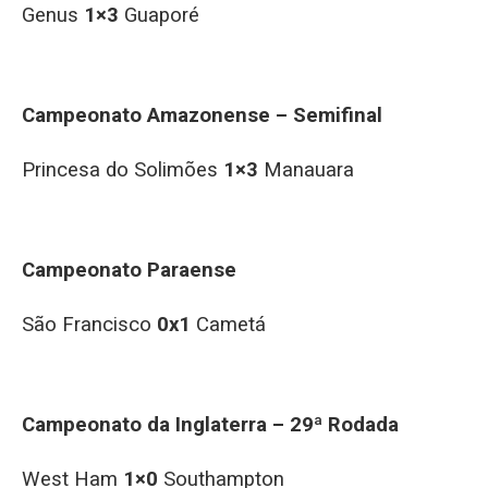
Genus
1×3
Guaporé
Campeonato Amazonense – Semifinal
Princesa do Solimões
1×3
Manauara
Campeonato Paraense
São Francisco
0x1
Cametá
Campeonato da Inglaterra – 29ª Rodada
West Ham
1×0
Southampton