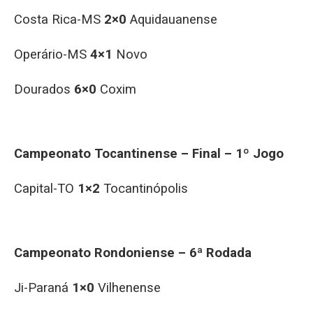
Costa Rica-MS
2×0
Aquidauanense
Operário-MS
4×1
Novo
Dourados
6×0
Coxim
Campeonato Tocantinense – Final – 1º Jogo
Capital-TO
1×2
Tocantinópolis
Campeonato Rondoniense – 6ª Rodada
Ji-Paraná
1×0
Vilhenense