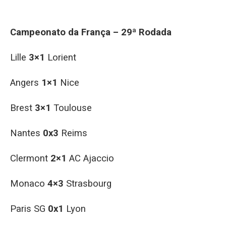
Campeonato da França – 29ª Rodada
Lille
3×1
Lorient
Angers
1×1
Nice
Brest
3×1
Toulouse
Nantes
0x3
Reims
Clermont
2×1
AC Ajaccio
Monaco
4×3
Strasbourg
Paris SG
0x1
Lyon