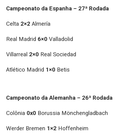
Campeonato da Espanha – 27ª Rodada
Celta
2×2
Almería
Real Madrid
6×0
Valladolid
Villarreal
2×0
Real Sociedad
Atlético Madrid
1×0
Betis
Campeonato da Alemanha – 26ª Rodada
Colônia
0x0
Borussia Mönchengladbach
Werder Bremen
1×2
Hoffenheim