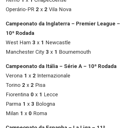
Remo
1
x
1
Chapecoense
Operário-PR
2
x
2
Vila Nova
Campeonato da Inglaterra – Premier League –
10ª Rodada
West Ham
3
x
1
Newcastle
Manchester City
3
x
1
Bournemouth
Campeonato da Itália – Série A – 10ª Rodada
Verona
1
x
2
Internazionale
Torino
2
x
2
Pisa
Fiorentina
0
x
1
Lecce
Parma
1
x
3
Bologna
Milan
1
x
0
Roma
Campeonato da Espanha – La Liga – 11ª