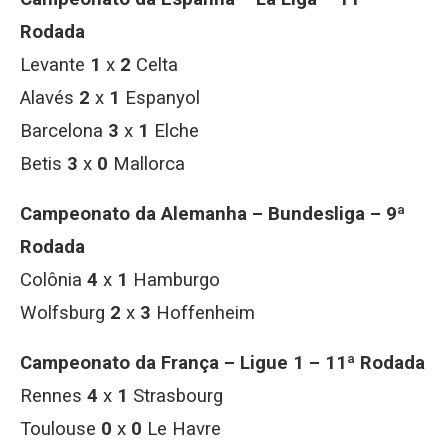
Rodada
Levante
1
x
2
Celta
Alavés
2
x
1
Espanyol
Barcelona
3
x
1
Elche
Betis
3
x
0
Mallorca
Campeonato da Alemanha – Bundesliga – 9ª
Rodada
Colônia
4
x
1
Hamburgo
Wolfsburg
2
x
3
Hoffenheim
Campeonato da França – Ligue 1 – 11ª Rodada
Rennes
4
x
1
Strasbourg
Toulouse
0
x
0
Le Havre