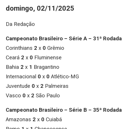
domingo, 02/11/2025
Da Redação
Campeonato Brasileiro – Série A – 31ª Rodada
Corinthians
2
x
0
Grêmio
Ceará
2
x
0
Fluminense
Bahia
2
x
1
Bragantino
Internacional
0
x
0
Atlético-MG
Juventude
0
x
2
Palmeiras
Vasco
0
x
2
São Paulo
Campeonato Brasileiro – Série B – 35ª Rodada
Amazonas
2
x
0
Cuiabá