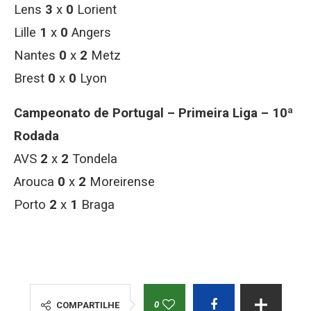
Lens
3
x
0
Lorient
Lille
1
x
0
Angers
Nantes
0
x
2
Metz
Brest
0
x
0
Lyon
Campeonato de Portugal – Primeira Liga – 10ª
Rodada
AVS
2
x
2
Tondela
Arouca
0
x
2
Moreirense
Porto
2
x
1
Braga
0
COMPARTILHE