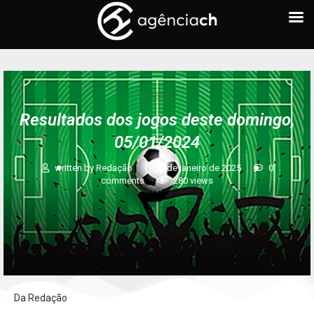
FUTEBOL
Resultados dos jogos deste domingo,
05/01/2024
written by
Redação
5 de janeiro de 2025
0
comments
280
views
Da Redação