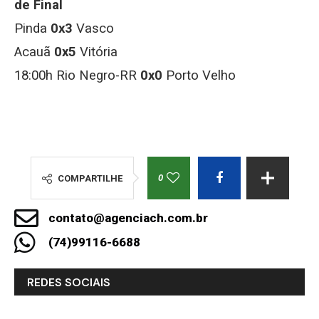
de Final
Pinda
0x3
Vasco
Acauã
0x5
Vitória
18:00h Rio Negro-RR
0x0
Porto Velho
0
COMPARTILHE
contato@agenciach.com.br
(74)99116-6688
REDES SOCIAIS