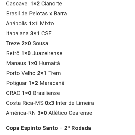
Cascavel
1×2
Cianorte
Brasil de Pelotas x Barra
Anápolis
1×1
Mixto
Itabaiana
3×1
CSE
Treze
2×0
Sousa
Retrô
1×0
Juazeirense
Manaus
1×0
Humaitá
Porto Velho
2×1
Trem
Potiguar
1×2
Maracanã
CRAC
1×0
Brasiliense
Costa Rica-MS
0x3
Inter de Limeira
América-RN
3×0
Atlético Cearense
Copa Espírito Santo – 2ª Rodada