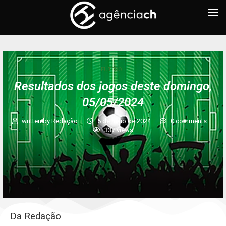
FUTEBOL
Resultados dos jogos deste domingo,
05/05/2024
written by
Redação
5 de maio de 2024
0 comments
337
views
Da Redação