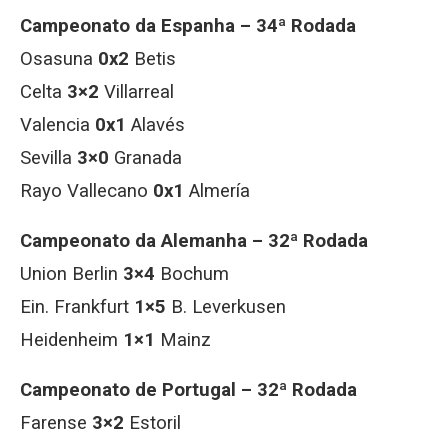
Campeonato da Espanha – 34ª Rodada
Osasuna
0x2
Betis
Celta
3×2
Villarreal
Valencia
0x1
Alavés
Sevilla
3×0
Granada
Rayo Vallecano
0x1
Almería
Campeonato da Alemanha – 32ª Rodada
Union Berlin
3×4
Bochum
Ein. Frankfurt
1×5
B. Leverkusen
Heidenheim
1×1
Mainz
Campeonato de Portugal – 32ª Rodada
Farense
3×2
Estoril