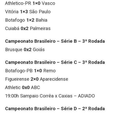
Athletico-PR
1×0
Vasco
Vitória
1×3
São Paulo
Botafogo
1×2
Bahia
Cuiabá
0x2
Palmeiras
Campeonato Brasileiro – Série B – 3ª Rodada
Brusque
0x2
Goiás
Campeonato Brasileiro – Série C – 3ª Rodada
Botafogo-PB
1×0
Remo
Figueirense
2×0
Aparecidense
Athletic
0x0
ABC
19:00h Sampaio Corrêa x Caxias – ADIADO
Campeonato Brasileiro – Série D – 2ª Rodada