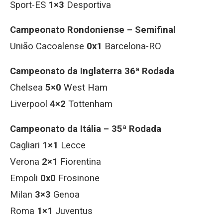
Sport-ES
1×3
Desportiva
Campeonato Rondoniense – Semifinal
União Cacoalense
0x1
Barcelona-RO
Campeonato da Inglaterra 36ª Rodada
Chelsea
5×0
West Ham
Liverpool
4×2
Tottenham
Campeonato da Itália – 35ª Rodada
Cagliari
1×1
Lecce
Verona
2×1
Fiorentina
Empoli
0x0
Frosinone
Milan
3×3
Genoa
Roma
1×1
Juventus