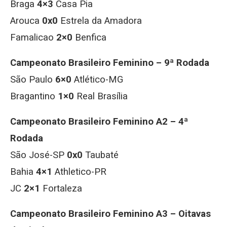
Braga
4×3
Casa Pia
Arouca
0x0
Estrela da Amadora
Famalicao
2×0
Benfica
Campeonato Brasileiro Feminino – 9ª Rodada
São Paulo
6×0
Atlético-MG
Bragantino
1×0
Real Brasília
Campeonato Brasileiro Feminino A2 – 4ª
Rodada
São José-SP
0x0
Taubaté
Bahia
4×1
Athletico-PR
JC
2×1
Fortaleza
Campeonato Brasileiro Feminino A3 – Oitavas