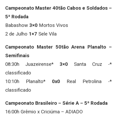
Campeonato Master 40tão Cabos e Soldados –
5ª Rodada
Babashow
3×0
Mortos Vivos
2 de Julho
1×7
Sele Vila
Campeonato Master 50tão Arena Planalto –
Semifinais
08:30h Juazeirense*
3×0
Santa Cruz -*
classificado
10:10h Planalto*
0x0
Real Petrolina -*
classificado
Campeonato Brasileiro – Série A – 5ª Rodada
16:00h Grêmio x Criciúma – ADIADO