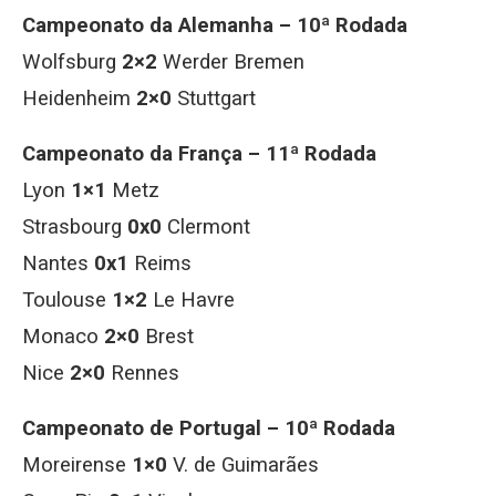
Campeonato da Alemanha – 10ª Rodada
Wolfsburg
2×2
Werder Bremen
Heidenheim
2×0
Stuttgart
Campeonato da França – 11ª Rodada
Lyon
1×1
Metz
Strasbourg
0x0
Clermont
Nantes
0x1
Reims
Toulouse
1×2
Le Havre
Monaco
2×0
Brest
Nice
2×0
Rennes
Campeonato de Portugal – 10ª Rodada
Moreirense
1×0
V. de Guimarães