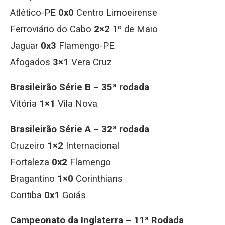
Atlético-PE
0x0
Centro Limoeirense
Ferroviário do Cabo
2×2
1º de Maio
Jaguar
0x3
Flamengo-PE
Afogados
3×1
Vera Cruz
Brasileirão Série B – 35ª rodada
Vitória
1×1
Vila Nova
Brasileirão Série A – 32ª rodada
Cruzeiro
1×2
Internacional
Fortaleza
0x2
Flamengo
Bragantino
1×0
Corinthians
Coritiba
0x1
Goiás
Campeonato da Inglaterra – 11ª Rodada