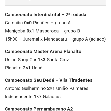
Campeonato Interdistrital – 2ª rodada
Carnaíba
0x0
Pinhões – grupo A
Maniçoba
0x1
Massaroca – grupo B
15h30 – Juremal x Mandacaru – grupo A (adiado)
Campeonato Master Arena Planalto
União Shop Car
1×3
Santa Cruz
Planalto
2×1
Uauá
Campeonato Seu Dedé – Vila Tiradentes
Antonio Guilhermino
2×1
União Palmares
Independente
1×7
Galactus
Campeonato Pernambucano A2