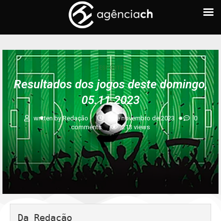
+ ESPORTES
Resultados dos jogos deste domingo,
05.11.2023
written by
Redação
5 de novembro de 2023
0
comments
213
views
Da Redação