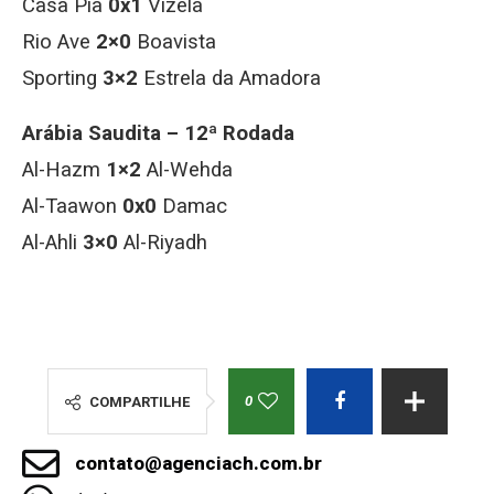
Casa Pia
0x1
Vizela
Rio Ave
2×0
Boavista
Sporting
3×2
Estrela da Amadora
Arábia Saudita – 12ª Rodada
Al-Hazm
1×2
Al-Wehda
Al-Taawon
0x0
Damac
Al-Ahli
3×0
Al-Riyadh
0
COMPARTILHE
contato@agenciach.com.br