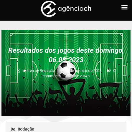
FUTEBOL
Resultados dos jogos deste domingo,
06.08.2023
written by
Redação
6 de agosto de 2023
0
comments
362
views
Da Redação