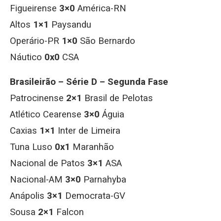
Figueirense
3×0
América-RN
Altos
1×1
Paysandu
Operário-PR
1×0
São Bernardo
Náutico
0x0
CSA
Brasileirão – Série D – Segunda Fase
Patrocinense
2×1
Brasil de Pelotas
Atlético Cearense
3×0
Águia
Caxias
1×1
Inter de Limeira
Tuna Luso
0x1
Maranhão
Nacional de Patos
3×1
ASA
Nacional-AM
3×0
Parnahyba
Anápolis
3×1
Democrata-GV
Sousa
2×1
Falcon