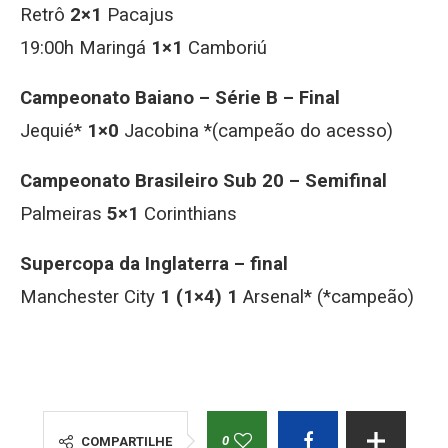
Retrô
2×1
Pacajus
19:00h Maringá
1×1
Camboriú
Campeonato Baiano – Série B – Final
Jequié*
1×0
Jacobina *(campeão do acesso)
Campeonato Brasileiro Sub 20 – Semifinal
Palmeiras
5×1
Corinthians
Supercopa da Inglaterra – final
Manchester City
1 (1×4) 1
Arsenal* (*campeão)
0
COMPARTILHE