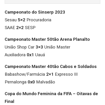
Campeonato do Sinserp 2023
Sesau
5×2
Procuradoria
SAAE
2×2
SESP
Campeonato Master 50tão Arena Planalto
União Shop Car
3×3
União Master
Auxiliadora
0x1
Uauá
Campeonato Master 40tão Cabos e Soldados
Babashow/Farmácia
2×1
Expresso III
Pernalonga
0x0
Malvadão
Copa do Mundo Feminina da FIFA – Oitavas de
Final