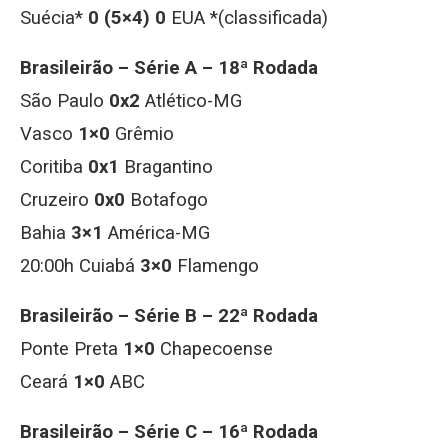
Suécia*
0 (5×4) 0
EUA *(classificada)
Brasileirão – Série A – 18ª Rodada
São Paulo
0x2
Atlético-MG
Vasco
1×0
Grêmio
Coritiba
0x1
Bragantino
Cruzeiro
0x0
Botafogo
Bahia
3×1
América-MG
20:00h Cuiabá
3×0
Flamengo
Brasileirão – Série B – 22ª Rodada
Ponte Preta
1×0
Chapecoense
Ceará
1×0
ABC
Brasileirão – Série C – 16ª Rodada