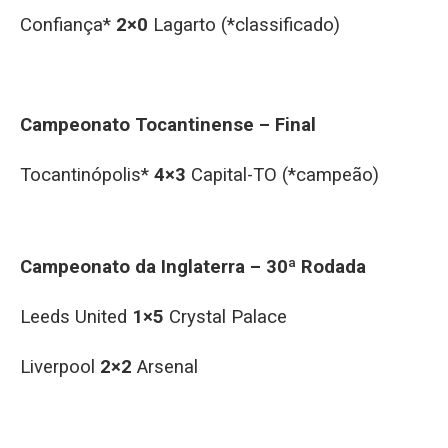
Confiança*
2×0
Lagarto (*classificado)
Campeonato Tocantinense – Final
Tocantinópolis*
4×3
Capital-TO (*campeão)
Campeonato da Inglaterra – 30ª Rodada
Leeds United
1×5
Crystal Palace
Liverpool
2×2
Arsenal