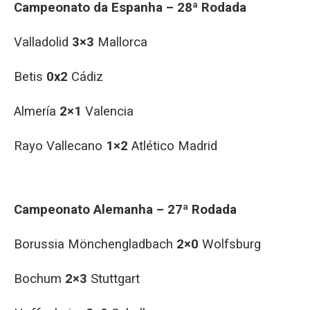
Campeonato da Espanha – 28ª Rodada
Valladolid
3×3
Mallorca
Betis
0x2
Cádiz
Almería
2×1
Valencia
Rayo Vallecano
1×2
Atlético Madrid
Campeonato Alemanha – 27ª Rodada
Borussia Mönchengladbach
2×0
Wolfsburg
Bochum
2×3
Stuttgart