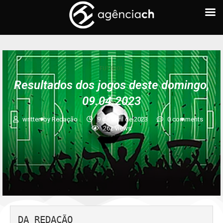
FUTEBOL
Resultados dos jogos deste domingo,
09.04.2023
written by
Redação
9 de abril de 2023
0 comments
262
views
DA REDAÇÃO