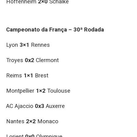
Hoffenheim
2×0
Schalke
Campeonato da França – 30ª Rodada
Lyon
3×1
Rennes
Troyes
0x2
Clermont
Reims
1×1
Brest
Montpellier
1×2
Toulouse
AC Ajaccio
0x3
Auxerre
Nantes
2×2
Monaco
Lorient
0x0
Olympique