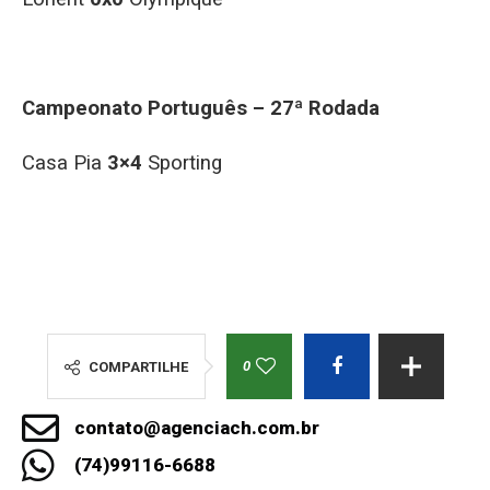
Campeonato Português – 27ª Rodada
Casa Pia
3×4
Sporting
0
COMPARTILHE
contato@agenciach.com.br
(74)99116-6688