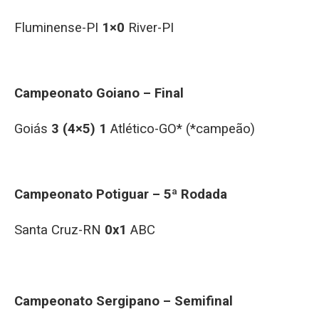
Fluminense-PI
1×0
River-PI
Campeonato Goiano – Final
Goiás
3 (4×5) 1
Atlético-GO* (*campeão)
Campeonato Potiguar – 5ª Rodada
Santa Cruz-RN
0x1
ABC
Campeonato Sergipano – Semifinal