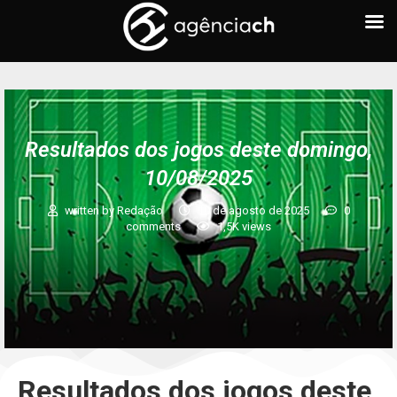
Resultados dos jogos deste domingo,
10/08/2025
written by
Redação
10 de agosto de 2025
0
comments
1,5K
views
Resultados dos jogos deste