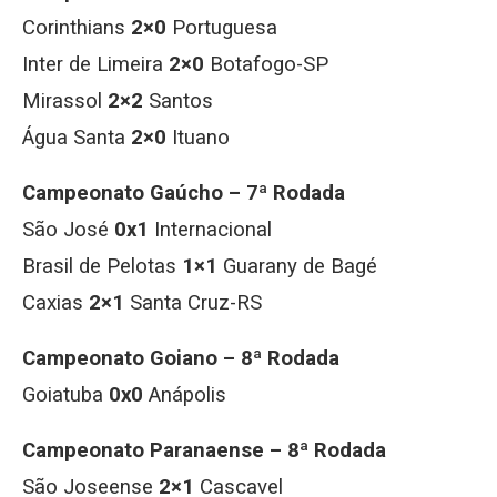
Corinthians
2×0
Portuguesa
Inter de Limeira
2×0
Botafogo-SP
Mirassol
2×2
Santos
Água Santa
2×0
Ituano
Campeonato Gaúcho – 7ª Rodada
São José
0x1
Internacional
Brasil de Pelotas
1×1
Guarany de Bagé
Caxias
2×1
Santa Cruz-RS
Campeonato Goiano – 8ª Rodada
Goiatuba
0x0
Anápolis
Campeonato Paranaense – 8ª Rodada
São Joseense
2×1
Cascavel