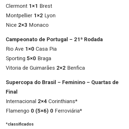
Clermont
1×1
Brest
Montpellier
1×2
Lyon
Nice
2×3
Monaco
Campeonato de Portugal – 21ª Rodada
Rio Ave
1×0
Casa Pia
Sporting
5×0
Braga
Vitoria de Guimarães
2×2
Benfica
Supercopa do Brasil – Feminino – Quartas de
Final
Internacional
2×4
Corinthians*
Flamengo
0 (5×6) 0
Ferroviária*
*classificados