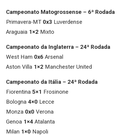
Campeonato Matogrossense – 6ª Rodada
Primavera-MT
0x3
Luverdense
Araguaia
1×2
Mixto
Campeonato da Inglaterra – 24ª Rodada
West Ham
0x6
Arsenal
Aston Villa
1×2
Manchester United
Campeonato da Itália – 24ª Rodada
Fiorentina
5×1
Frosinone
Bologna
4×0
Lecce
Monza
0x0
Verona
Genoa
1×4
Atalanta
Milan
1×0
Napoli