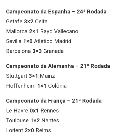
Campeonato da Espanha – 24ª Rodada
Getafe
3×2
Celta
Mallorca
2×1
Rayo Vallecano
Sevilla
1×0
Atlético Madrid
Barcelona
3×3
Granada
Campeonato da Alemanha – 21ª Rodada
Stuttgart
3×1
Mainz
Hoffenheim
1×1
Colônia
Campeonato da França – 21ª Rodada
Le Havre
0x1
Rennes
Toulouse
1×2
Nantes
Lorient
2×0
Reims