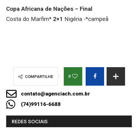
Copa Africana de Nações – Final
Costa do Marfim*
2×1
Nigéria -*campeã
0
COMPARTILHE
contato@agenciach.com.br
(74)99116-6688
REDES SOCIAIS