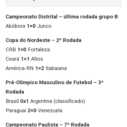
Campeonato Distrital – última rodada grupo B
Abóbora
1×0
Junco
Copa do Nordeste – 2ª Rodada
CRB
1×0
Fortaleza
Ceará
1×1
Altos
América-RN
1×2
Itabaiana
Pré-Olímpico Masculino de Futebol – 3ª
Rodada
Brasil
0x1
Argentina (classificado)
Paraguai
2×0
Venezuela
Campeonato Paulista – 7ª Rodada