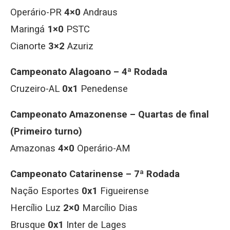
Operário-PR
4×0
Andraus
Maringá
1×0
PSTC
Cianorte
3×2
Azuriz
Campeonato Alagoano – 4ª Rodada
Cruzeiro-AL
0x1
Penedense
Campeonato Amazonense – Quartas de final
(Primeiro turno)
Amazonas
4×0
Operário-AM
Campeonato Catarinense – 7ª Rodada
Nação Esportes
0x1
Figueirense
Hercílio Luz
2×0
Marcílio Dias
Brusque
0x1
Inter de Lages