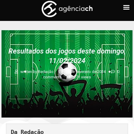
FUTEBOL
Resultados dos jogos deste domingo,
11/02/2024
written by
Redação
11 de fevereiro de 2024
0
comments
271
views
Da Redação