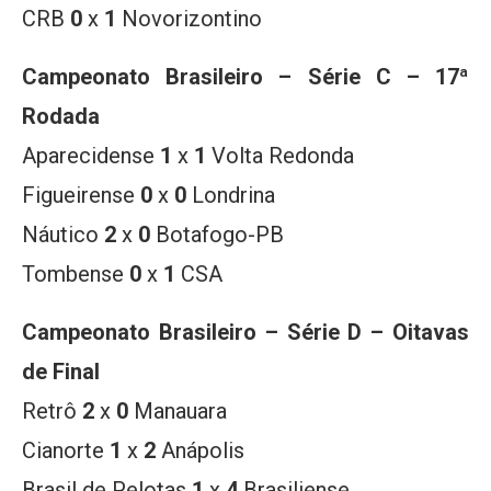
CRB
0
x
1
Novorizontino
Campeonato Brasileiro – Série C – 17ª
Rodada
Aparecidense
1
x
1
Volta Redonda
Figueirense
0
x
0
Londrina
Náutico
2
x
0
Botafogo-PB
Tombense
0
x
1
CSA
Campeonato Brasileiro – Série D – Oitavas
de Final
Retrô
2
x
0
Manauara
Cianorte
1
x
2
Anápolis
Brasil de Pelotas
1
x
4
Brasiliense