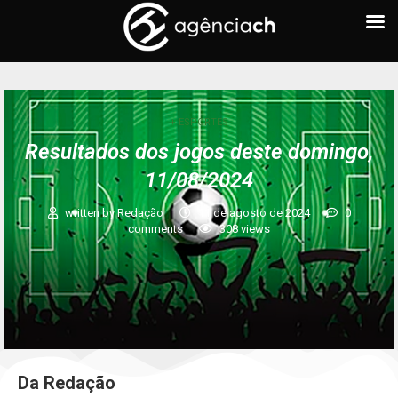
+ ESPORTES
Resultados dos jogos deste domingo,
11/08/2024
written by
Redação
11 de agosto de 2024
0
comments
308
views
Da Redação