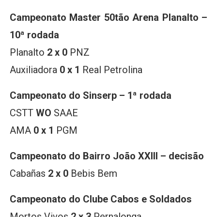
Campeonato Master 50tão Arena Planalto –
10ª rodada
Planalto
2 x 0
PNZ
Auxiliadora
0 x 1
Real Petrolina
Campeonato do Sinserp – 1ª rodada
CSTT
WO
SAAE
AMA
0 x 1
PGM
Campeonato do Bairro João XXIII – decisão
Cabañas
2 x 0
Bebis Bem
Campeonato do Clube Cabos e Soldados
Mortos Vivos
2 x 3
Pernalonga