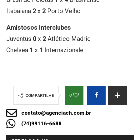
Itabaiana
2
x
2
Porto Velho
Amistosos Interclubes
Juventus
0
x
2
Atlético Madrid
Chelsea
1
x
1
Internazionale
0
COMPARTILHE
contato@agenciach.com.br
(74)99116-6688